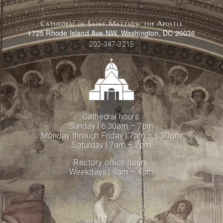
Cathedral of Saint Matthew the Apostle
1725 Rhode Island Ave NW, Washington, DC 20036
202-347-3215
Cathedral hours:
Sunday | 6:30am – 7pm
Monday through Friday | 7am – 6:30pm
Saturday | 7am – 7pm
Rectory office hours:
Weekdays | 9am – 4pm