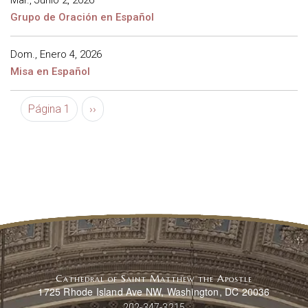
Grupo de Oración en Español
Dom., Enero 4, 2026
Misa en Español
Paginación
Siguiente página
Página 1
››
Cathedral of Saint Matthew the Apostle
1725 Rhode Island Ave NW, Washington, DC 20036
202-347-3215