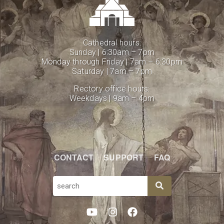
Cathedral hours:
Sunday | 6:30am – 7pm
Monday through Friday | 7am – 6:30pm
Saturday | 7am – 7pm
Rectory office hours:
Weekdays | 9am – 4pm
CONTACT
SUPPORT
FAQ
SEARCH