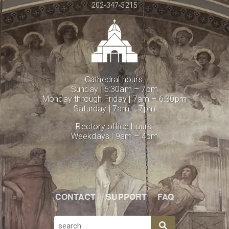
202-347-3215
Cathedral hours:
Sunday | 6:30am – 7pm
Monday through Friday | 7am – 6:30pm
Saturday | 7am – 7pm
Rectory office hours:
Weekdays | 9am – 4pm
CONTACT
SUPPORT
FAQ
SEARCH