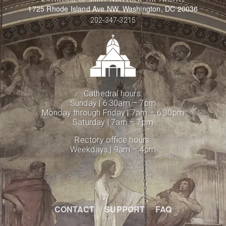
1725 Rhode Island Ave NW, Washington, DC 20036
202-347-3215
Cathedral hours:
Sunday | 6:30am – 7pm
Monday through Friday | 7am – 6:30pm
Saturday | 7am – 7pm
Rectory office hours:
Weekdays | 9am – 4pm
CONTACT
SUPPORT
FAQ